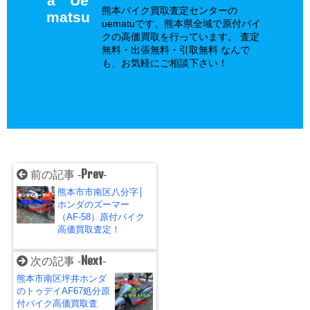
a Ue
熊本バイク買取査定センターの
matsu
uematuです。熊本県全域で原付バイ
クの高価買取を行っています。 査定
無料・出張無料・引取無料 なんで
も、お気軽にご相談下さい！
Prev
前の記事 -
-
熊本市市南区八分字│
ホンダのズーマー
（AF-58）原付バイク
高価買取査定！
Next
次の記事 -
-
熊本市南区坪井ホンダ
のトゥデイAF67処分原
付バイク高価買取査