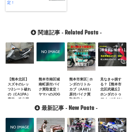
定！
Related Posts
関連記事 -
-
【熊本北区】
熊本市南区城
熊本市東区│ホ
見なきゃ損す
スズキのレッ
南町原付バイ
ンダのリトル
る？【熊本市
ツ2シート破れ
ク買取査定！
カブ（AA01）
北区武蔵丘】
の（CA1PA）
ヤマハのJOG
原付バイク買
ホンダのトゥ
廃車・処分買
取査定！
デイ（AF-61）
取！
原付バイク・
New Posts
最新記事 -
-
スクーター高
価買取査定処
分！