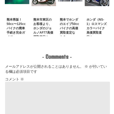
熊本県版！
熊本市東区の
熊本でホンダ
ホンダ（NS-
50cc〜125cc
お客様より、
のエイプ50cc
1）ロスマンズ
バイクの廃車
ホンダのジョ
バイクの高価
カラーバイク
手続き完全ガ
ルノAF77高価
買取査定な
高価買取査
イド
買取査定！
ら？
定！
Comments
-
-
メールアドレスが公開されることはありません。
※
が付いてい
る欄は必須項目です
コメント
※