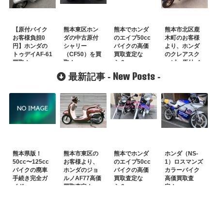
【原付バイク
熊本東区ホン
熊本でホンダ
熊本市北区鹿
お客様負担0
ダの中古原付
のエイプ50cc
木町のお客様
円】ホンダの
シャリー
バイクの高価
より、ホンダ
トゥデイAF-61
（CF50）を買
買取査定な
のクレアスク
買取！
取！
ら？
ーピー原付バ
イク・スクー
New Posts
最新記事 -
-
ターの買取査
定！
熊本県版！
熊本市東区の
熊本でホンダ
ホンダ（NS-
50cc〜125cc
お客様より、
のエイプ50cc
1）ロスマンズ
バイクの廃車
ホンダのジョ
バイクの高価
カラーバイク
手続き完全ガ
ルノAF77高価
買取査定な
高価買取査
イド
買取査定！
ら？
定！