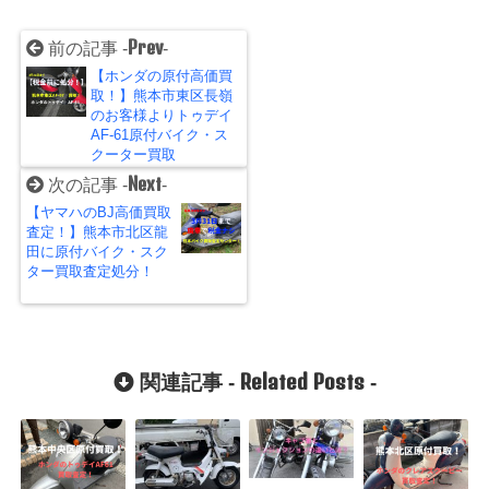
Prev
前の記事 -
-
【ホンダの原付高価買
取！】熊本市東区長嶺
のお客様よりトゥデイ
AF-61原付バイク・ス
クーター買取
Next
次の記事 -
-
【ヤマハのBJ高価買取
査定！】熊本市北区龍
田に原付バイク・スク
ター買取査定処分！
Related Posts
関連記事 -
-