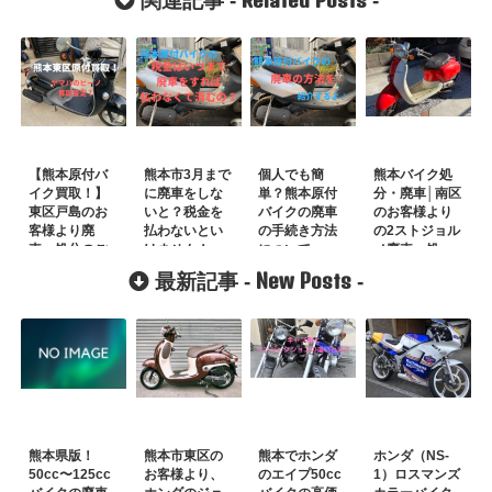
関連記事 -
-
【熊本原付バ
熊本市3月まで
個人でも簡
熊本バイク処
イク買取！】
に廃車をしな
単？熊本原付
分・廃車│南区
東区戸島のお
いと？税金を
バイクの廃車
のお客様より
客様より廃
払わないとい
の手続き方法
の2ストジョル
車・処分のご
けません！
について
ノ廃車・処
依頼！
分！
New Posts
最新記事 -
-
熊本県版！
熊本市東区の
熊本でホンダ
ホンダ（NS-
50cc〜125cc
お客様より、
のエイプ50cc
1）ロスマンズ