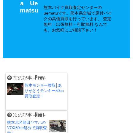
a Ue
熊本バイク買取査定センターの
matsu
uematuです。熊本県全域で原付バイ
クの高価買取を行っています。 査定
無料・出張無料・引取無料 なんで
も、お気軽にご相談下さい！
Prev
前の記事 -
-
熊本モンキー買取│あ
りがとうモンキー50cc
買取査定！
Next
次の記事 -
-
熊本北区龍田ヤマハの
VOX50cc処分で買取査