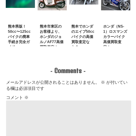
熊本県版！
熊本市東区の
熊本でホンダ
ホンダ（NS-
50cc〜125cc
お客様より、
のエイプ50cc
1）ロスマンズ
バイクの廃車
ホンダのジョ
バイクの高価
カラーバイク
手続き完全ガ
ルノAF77高価
買取査定な
高価買取査
イド
買取査定！
ら？
定！
Comments
-
-
メールアドレスが公開されることはありません。
※
が付いてい
る欄は必須項目です
コメント
※