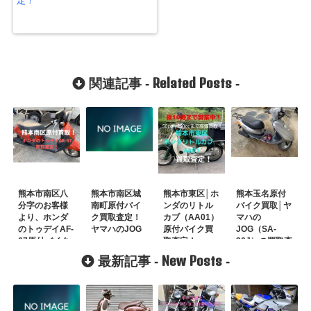
定！
Related Posts
関連記事 -
-
熊本市南区八
熊本市南区城
熊本市東区│ホ
熊本玉名原付
分字のお客様
南町原付バイ
ンダのリトル
バイク買取│ヤ
より、ホンダ
ク買取査定！
カブ（AA01）
マハの
のトゥデイAF-
ヤマハのJOG
原付バイク買
JOG（SA-
67原付バイク
取査定！
36J）の買取査
買取査定！
定
New Posts
最新記事 -
-