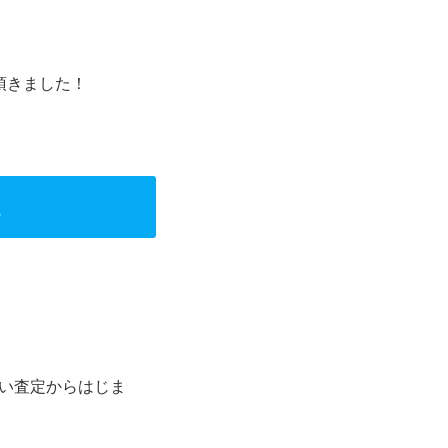
頂きました！
定
い査定からはじま