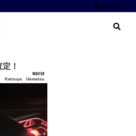
:096-200-2745
査定！
WRITER
Katsuya Uematsu