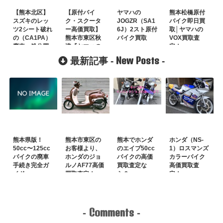
【熊本北区】
【原付バイ
ヤマハの
熊本松橋原付
スズキのレッ
ク・スクータ
JOGZR（SA1
バイク即日買
ツ2シート破れ
ー高価買取】
6J）2スト原付
取│ヤマハの
の（CA1PA）
熊本市東区秋
バイク買取
VOX買取査
廃車・処分買
津『ヤマハの
定！
取！
JOG（SA-
New Posts
最新記事 -
-
36J）』
熊本県版！
熊本市東区の
熊本でホンダ
ホンダ（NS-
50cc〜125cc
お客様より、
のエイプ50cc
1）ロスマンズ
バイクの廃車
ホンダのジョ
バイクの高価
カラーバイク
手続き完全ガ
ルノAF77高価
買取査定な
高価買取査
イド
買取査定！
ら？
定！
Comments
-
-