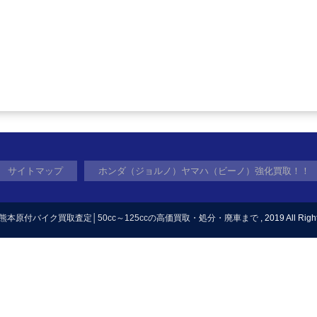
サイトマップ
ホンダ（ジョルノ）ヤマハ（ビーノ）強化買取！！
熊本原付バイク買取査定│50cc～125ccの高価買取・処分・廃車まで
, 2019 All Rig