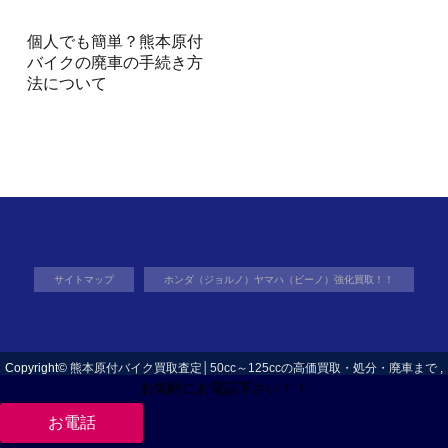
個人でも簡単？熊本原付
バイクの廃車の手続き方
法について
サイトマップ
ホンダ（ジョルノ）ヤマハ（ビーノ）強化買取！！
Copyright©
熊本原付バイク買取査定│50cc～125ccの高価買取・処分・廃車まで
,
お気軽にお電話下さい！！
2018 All Rights Reserved.