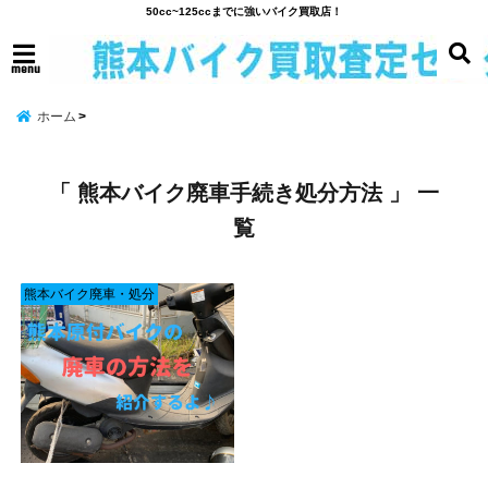
50cc~125ccまでに強いバイク買取店！
menu
ホーム
「 熊本バイク廃車手続き処分方法 」 一
覧
熊本バイク廃車・処分